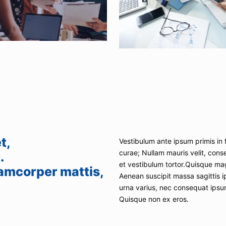
t,
Vestibulum ante ipsum primis in f
curae; Nullam mauris velit, cons
.
et vestibulum tortor.Quisque mag
llamcorper mattis,
Aenean suscipit massa sagittis i
urna varius, nec consequat ips
Quisque non ex eros.