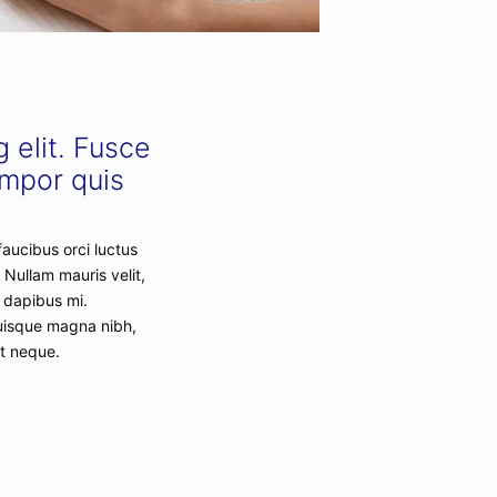
 elit. Fusce
empor quis
faucibus orci luctus
; Nullam mauris velit,
 dapibus mi.
Quisque magna nibh,
ut neque.