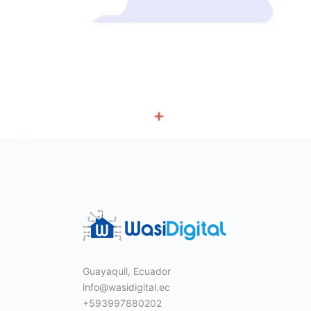
Guayaquil, Ecuador
info@wasidigital.ec
+593997880202