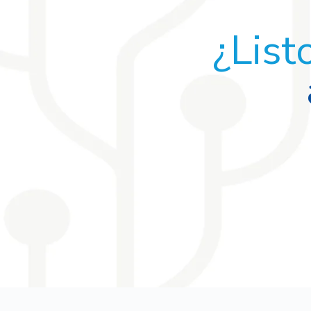
¿List