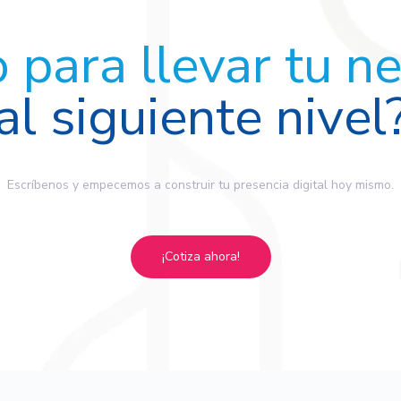
o para llevar tu n
al siguiente nivel
Escríbenos y empecemos a construir tu presencia digital hoy mismo.
¡Cotiza ahora!