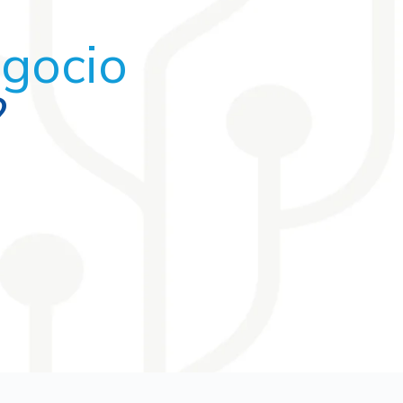
egocio
?