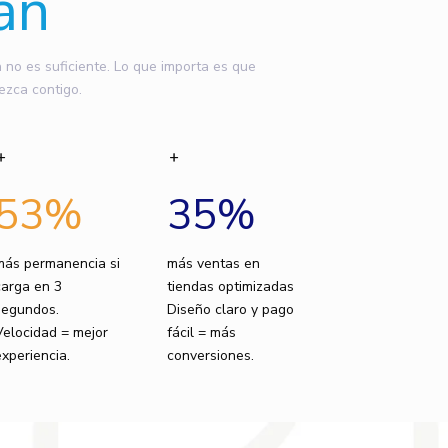
an
o es suficiente. Lo que importa es que
ezca contigo.
53
%
35
%
más permanencia si
más ventas en
carga en 3
tiendas optimizadas
segundos.
Diseño claro y pago
Velocidad = mejor
fácil = más
experiencia.
conversiones.