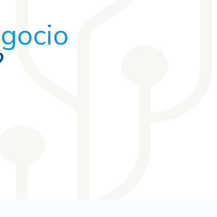
egocio
?