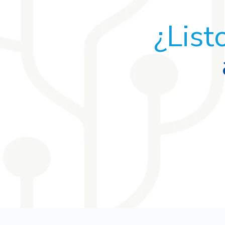
¿List