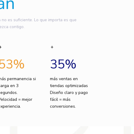
an
o es suficiente. Lo que importa es que
ezca contigo.
53
%
35
%
más permanencia si
más ventas en
carga en 3
tiendas optimizadas
segundos.
Diseño claro y pago
Velocidad = mejor
fácil = más
experiencia.
conversiones.