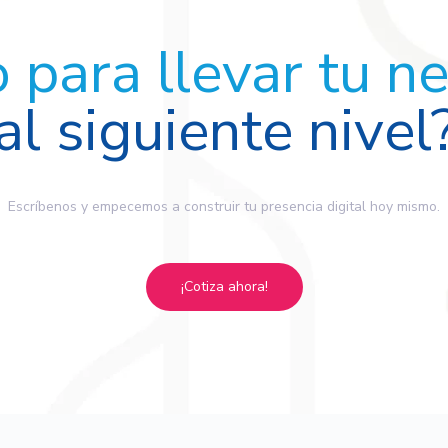
o para llevar tu n
al siguiente nivel
Escríbenos y empecemos a construir tu presencia digital hoy mismo.
¡Cotiza ahora!