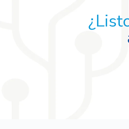
¿List