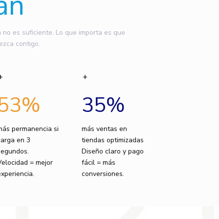
an
o es suficiente. Lo que importa es que
ezca contigo.
53
%
35
%
más permanencia si
más ventas en
carga en 3
tiendas optimizadas
segundos.
Diseño claro y pago
Velocidad = mejor
fácil = más
experiencia.
conversiones.