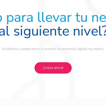
o para llevar tu n
al siguiente nivel
Escríbenos y empecemos a construir tu presencia digital hoy mismo.
¡Cotiza ahora!