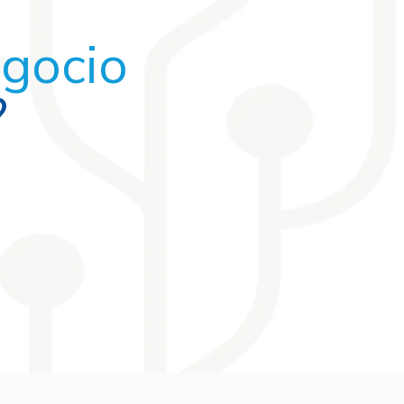
egocio
?