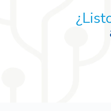
¿List