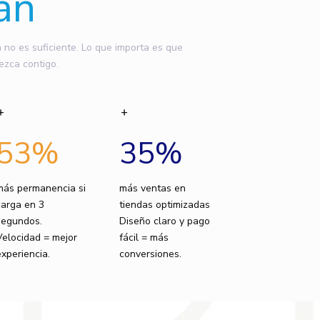
an
o es suficiente. Lo que importa es que
ezca contigo.
53
%
35
%
más permanencia si
más ventas en
carga en 3
tiendas optimizadas
segundos.
Diseño claro y pago
Velocidad = mejor
fácil = más
experiencia.
conversiones.