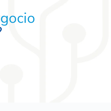
egocio
?