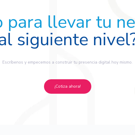
o para llevar tu n
al siguiente nivel
Escríbenos y empecemos a construir tu presencia digital hoy mismo.
¡Cotiza ahora!