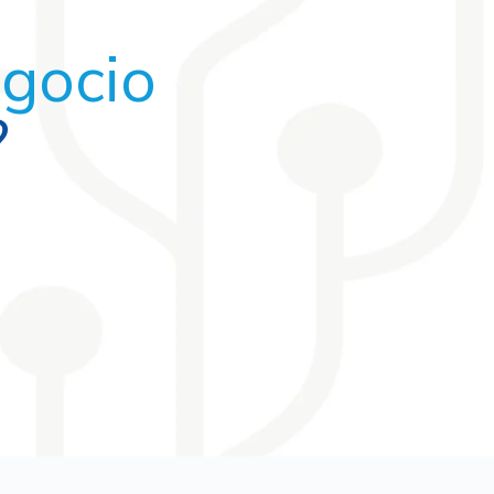
egocio
?