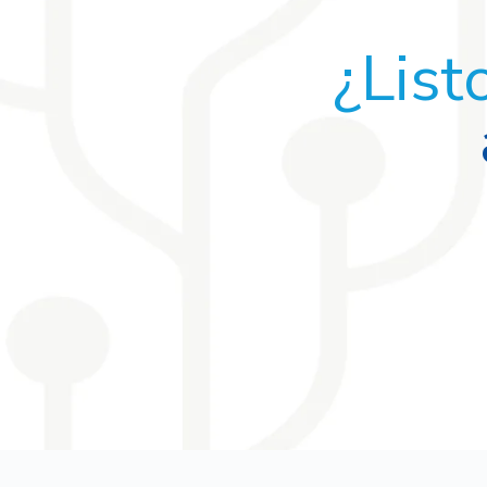
¿List