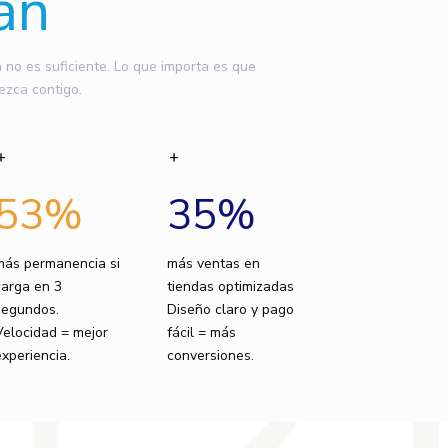
an
o es suficiente. Lo que importa es que
ezca contigo.
53
%
35
%
más permanencia si
más ventas en
carga en 3
tiendas optimizadas
segundos.
Diseño claro y pago
Velocidad = mejor
fácil = más
experiencia.
conversiones.