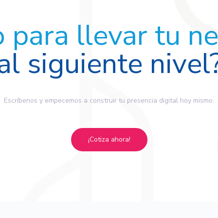
o para llevar tu n
al siguiente nivel
Escríbenos y empecemos a construir tu presencia digital hoy mismo.
¡Cotiza ahora!