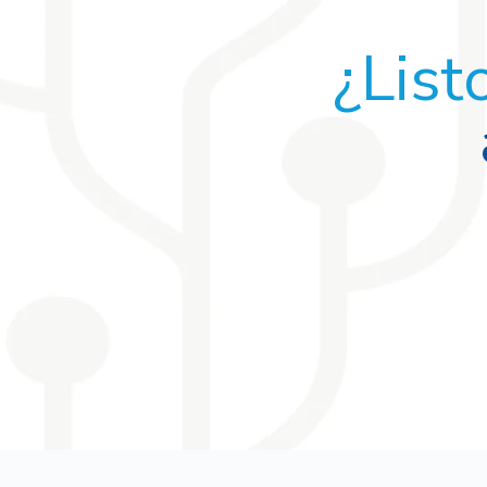
¿List