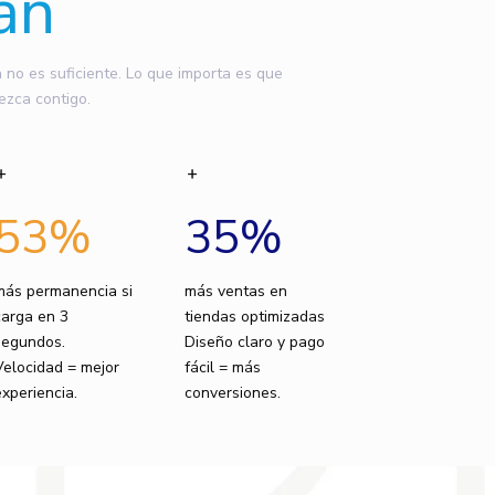
an
o es suficiente. Lo que importa es que
ezca contigo.
53
%
35
%
más permanencia si
más ventas en
carga en 3
tiendas optimizadas
segundos.
Diseño claro y pago
Velocidad = mejor
fácil = más
experiencia.
conversiones.