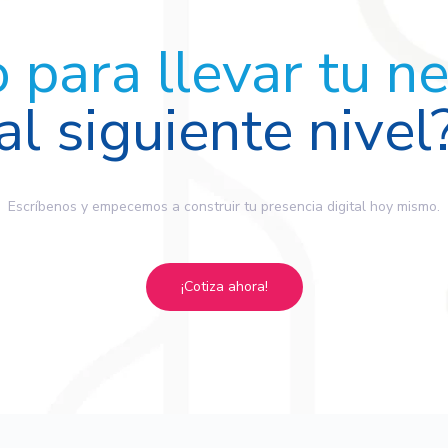
o para llevar tu n
al siguiente nivel
Escríbenos y empecemos a construir tu presencia digital hoy mismo.
¡Cotiza ahora!