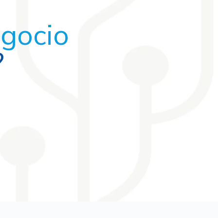
egocio
?