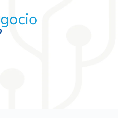
egocio
?