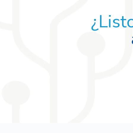
¿List