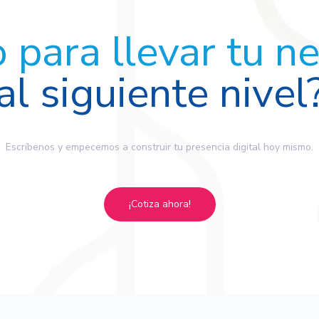
o para llevar tu n
al siguiente nivel
Escríbenos y empecemos a construir tu presencia digital hoy mismo.
¡Cotiza ahora!