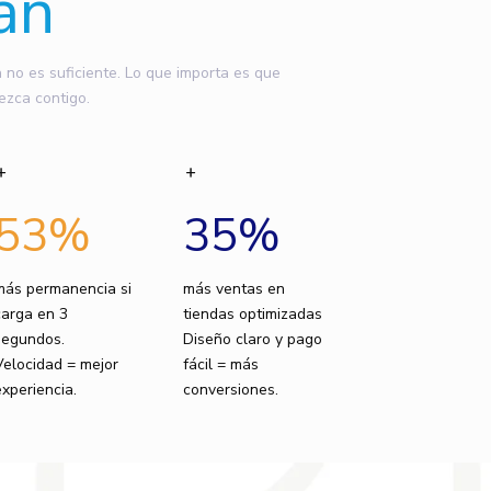
an
o es suficiente. Lo que importa es que
ezca contigo.
53
%
35
%
más permanencia si
más ventas en
carga en 3
tiendas optimizadas
segundos.
Diseño claro y pago
Velocidad = mejor
fácil = más
experiencia.
conversiones.